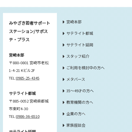
宮崎本部
みやざき若者サポート
ステーション/サポス
サテライト都城
テ・プラス
サテライト延岡
宮崎本部
スタッフ紹介
〒880-0801 宮崎市老松
ご利用を検討中の方へ
1-4-21 Kビル2F
TEL:
0985-25-4345
メタバース
35～49才の方へ
サテライト都城
〒885-0052 宮崎県都城
教育機関の方へ
市東町4-30
企業の方へ
TEL:
0986-36-6510
家族座談会
サテライト延岡