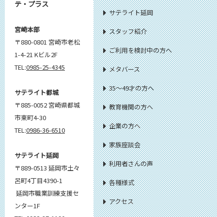
テ・プラス
サテライト延岡
宮崎本部
スタッフ紹介
〒880-0801 宮崎市老松
ご利用を検討中の方へ
1-4-21 Kビル2F
TEL:
0985-25-4345
メタバース
35～49才の方へ
サテライト都城
〒885-0052 宮崎県都城
教育機関の方へ
市東町4-30
企業の方へ
TEL:
0986-36-6510
家族座談会
サテライト延岡
利用者さんの声
〒889-0513 延岡市土々
呂町4丁目4390-1
各種様式
延岡市職業訓練支援セ
アクセス
ンター1F