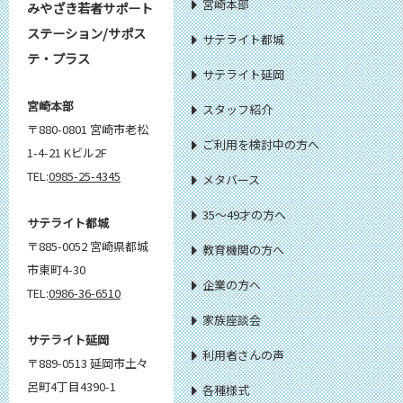
宮崎本部
みやざき若者サポート
ステーション/サポス
サテライト都城
テ・プラス
サテライト延岡
宮崎本部
スタッフ紹介
〒880-0801 宮崎市老松
ご利用を検討中の方へ
1-4-21 Kビル2F
TEL:
0985-25-4345
メタバース
35～49才の方へ
サテライト都城
〒885-0052 宮崎県都城
教育機関の方へ
市東町4-30
企業の方へ
TEL:
0986-36-6510
家族座談会
サテライト延岡
利用者さんの声
〒889-0513 延岡市土々
呂町4丁目4390-1
各種様式