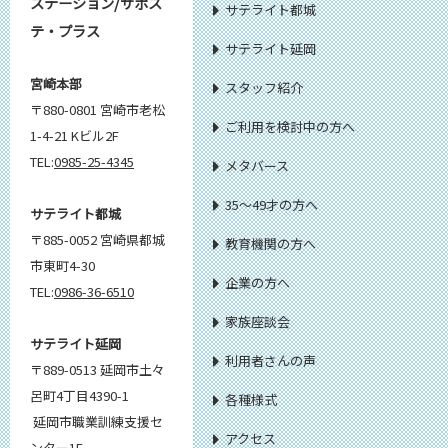
ステーション/サポス
サテライト都城
テ・プラス
サテライト延岡
宮崎本部
スタッフ紹介
〒880-0801 宮崎市老松
ご利用を検討中の方へ
1-4-21 Kビル2F
TEL:
0985-25-4345
メタバース
35～49才の方へ
サテライト都城
〒885-0052 宮崎県都城
教育機関の方へ
市東町4-30
企業の方へ
TEL:
0986-36-6510
家族座談会
サテライト延岡
利用者さんの声
〒889-0513 延岡市土々
呂町4丁目4390-1
各種様式
延岡市職業訓練支援セ
アクセス
ンター1F