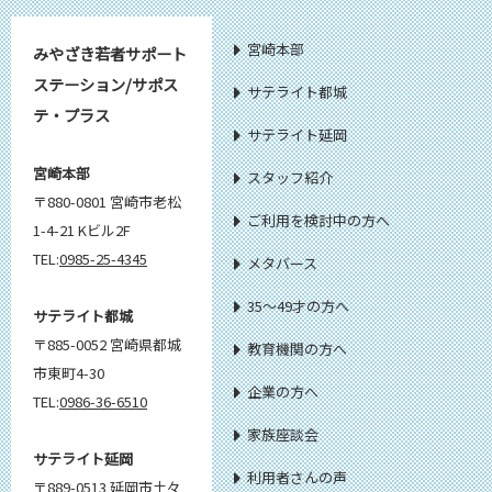
宮崎本部
みやざき若者サポート
ステーション/サポス
サテライト都城
テ・プラス
サテライト延岡
宮崎本部
スタッフ紹介
〒880-0801 宮崎市老松
ご利用を検討中の方へ
1-4-21 Kビル2F
TEL:
0985-25-4345
メタバース
35～49才の方へ
サテライト都城
〒885-0052 宮崎県都城
教育機関の方へ
市東町4-30
企業の方へ
TEL:
0986-36-6510
家族座談会
サテライト延岡
利用者さんの声
〒889-0513 延岡市土々