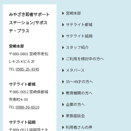
宮崎本部
みやざき若者サポート
ステーション/サポス
サテライト都城
テ・プラス
サテライト延岡
宮崎本部
スタッフ紹介
〒880-0801 宮崎市老松
ご利用を検討中の方へ
1-4-21 Kビル2F
TEL:
0985-25-4345
メタバース
35～49才の方へ
サテライト都城
〒885-0052 宮崎県都城
教育機関の方へ
市東町4-30
企業の方へ
TEL:
0986-36-6510
家族座談会
サテライト延岡
利用者さんの声
〒889-0513 延岡市土々