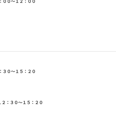
０～１２：００
０～１５：２０
３０～１５：２０