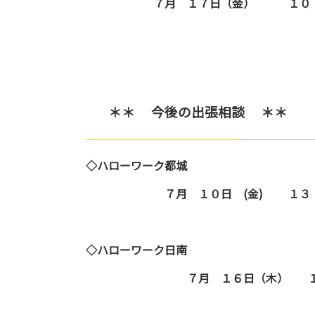
７月 １７日（金） １０：０
＊＊ 今後の出張相談 ＊＊
◇ハローワーク都城
７月 １０日 (金) １３：３
◇ハローワーク日南
７月 １６日（木） １２：