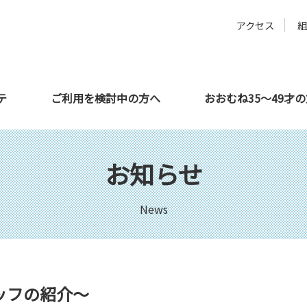
アクセス
テ
ご利用を検討中の方へ
おおむね35～49才
方へ
サテライト都城
教育機関の方へ
利用者さんの声
サテライト延岡
企業の方へ
お知らせ
News
ッフの紹介～