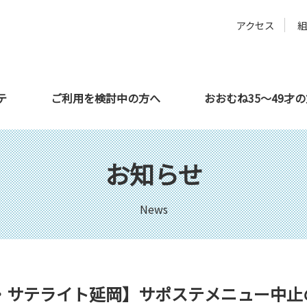
アクセス
テ
ご利用を検討中の方へ
おおむね35～49才
方へ
サテライト都城
教育機関の方へ
利用者さんの声
サテライト延岡
企業の方へ
お知らせ
News
・サテライト延岡】サポステメニュー中止