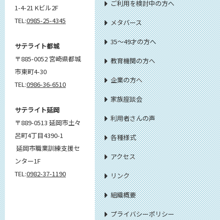
ご利用を検討中の方へ
1-4-21 Kビル2F
TEL:
0985-25-4345
メタバース
35～49才の方へ
サテライト都城
〒885-0052 宮崎県都城
教育機関の方へ
市東町4-30
企業の方へ
TEL:
0986-36-6510
家族座談会
サテライト延岡
利用者さんの声
〒889-0513 延岡市土々
呂町4丁目4390-1
各種様式
延岡市職業訓練支援セ
アクセス
ンター1F
TEL:
0982-37-1190
リンク
組織概要
プライバシーポリシー