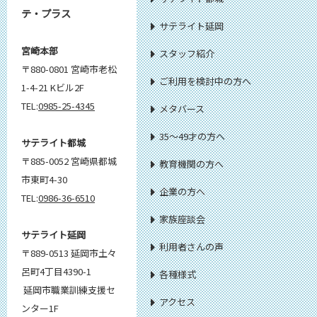
テ・プラス
サテライト延岡
宮崎本部
スタッフ紹介
〒880-0801 宮崎市老松
ご利用を検討中の方へ
1-4-21 Kビル2F
TEL:
0985-25-4345
メタバース
35～49才の方へ
サテライト都城
〒885-0052 宮崎県都城
教育機関の方へ
市東町4-30
企業の方へ
TEL:
0986-36-6510
家族座談会
サテライト延岡
利用者さんの声
〒889-0513 延岡市土々
呂町4丁目4390-1
各種様式
延岡市職業訓練支援セ
アクセス
ンター1F