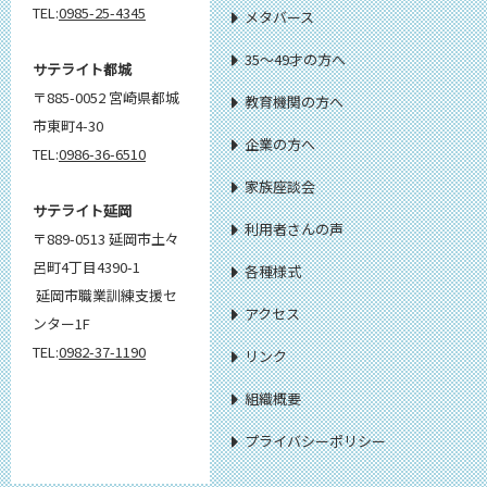
TEL:
0985-25-4345
メタバース
35～49才の方へ
サテライト都城
〒885-0052 宮崎県都城
教育機関の方へ
市東町4-30
企業の方へ
TEL:
0986-36-6510
家族座談会
サテライト延岡
利用者さんの声
〒889-0513 延岡市土々
呂町4丁目4390-1
各種様式
延岡市職業訓練支援セ
アクセス
ンター1F
TEL:
0982-37-1190
リンク
組織概要
プライバシーポリシー