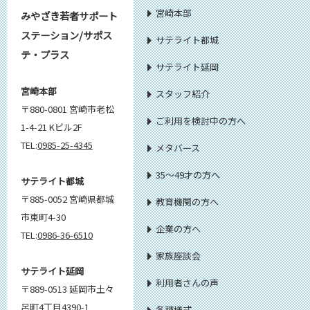
宮崎本部
みやざき若者サポート
ステーション/サポス
サテライト都城
テ・プラス
サテライト延岡
宮崎本部
スタッフ紹介
〒880-0801 宮崎市老松
ご利用を検討中の方へ
1-4-21 Kビル2F
TEL:
0985-25-4345
メタバース
35～49才の方へ
サテライト都城
〒885-0052 宮崎県都城
教育機関の方へ
市東町4-30
企業の方へ
TEL:
0986-36-6510
家族座談会
サテライト延岡
利用者さんの声
〒889-0513 延岡市土々
呂町4丁目4390-1
各種様式