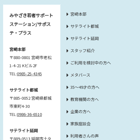
宮崎本部
みやざき若者サポート
ステーション/サポス
サテライト都城
テ・プラス
サテライト延岡
宮崎本部
スタッフ紹介
〒880-0801 宮崎市老松
ご利用を検討中の方へ
1-4-21 Kビル2F
TEL:
0985-25-4345
メタバース
35～49才の方へ
サテライト都城
〒885-0052 宮崎県都城
教育機関の方へ
市東町4-30
企業の方へ
TEL:
0986-36-6510
家族座談会
サテライト延岡
利用者さんの声
〒889-0513 延岡市土々