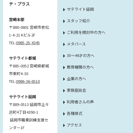
テ・プラス
サテライト延岡
宮崎本部
スタッフ紹介
〒880-0801 宮崎市老松
ご利用を検討中の方へ
1-4-21 Kビル2F
TEL:
0985-25-4345
メタバース
35～49才の方へ
サテライト都城
〒885-0052 宮崎県都城
教育機関の方へ
市東町4-30
企業の方へ
TEL:
0986-36-6510
家族座談会
サテライト延岡
利用者さんの声
〒889-0513 延岡市土々
呂町4丁目4390-1
各種様式
延岡市職業訓練支援セ
アクセス
ンター1F