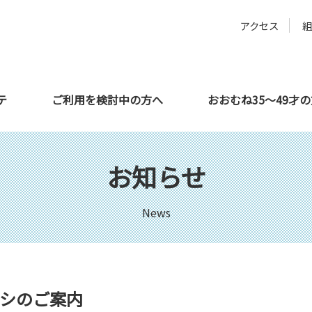
アクセス
テ
ご利用を検討中の方へ
おおむね35～49才
方へ
サテライト都城
教育機関の方へ
利用者さんの声
サテライト延岡
企業の方へ
お知らせ
News
ラシのご案内