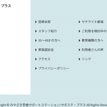
・プラス
宮崎本部
サテライト都城
スタッフ紹介
ご利用を検討中の
35～49才の方へ
教育機関の方へ
家族座談会
利用者さんの声
アクセス
リンク
プライバシーポリシー
yright © みやざき若者サポートステーション/サポステ・プラス All Rights Reser