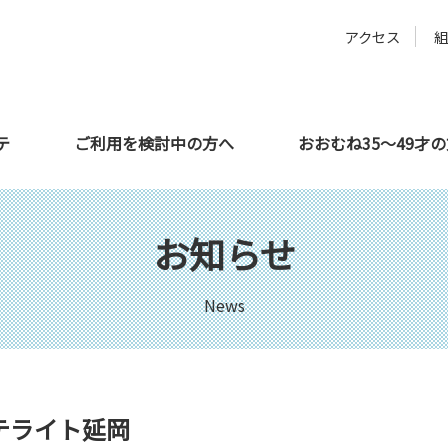
アクセス
テ
ご利用を検討中の方へ
おおむね35～49才
方へ
サテライト都城
教育機関の方へ
利用者さんの声
サテライト延岡
企業の方へ
お知らせ
News
テライト延岡