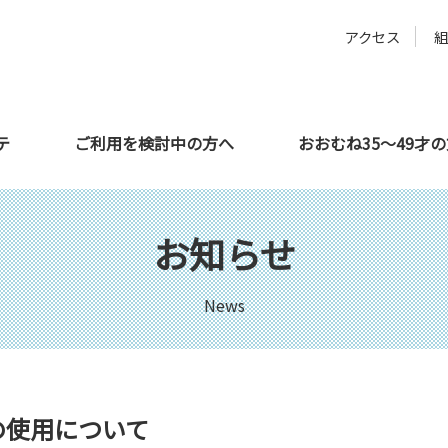
アクセス
テ
ご利用を検討中の方へ
おおむね35～49才
方へ
サテライト都城
教育機関の方へ
利用者さんの声
サテライト延岡
企業の方へ
お知らせ
News
の使用について