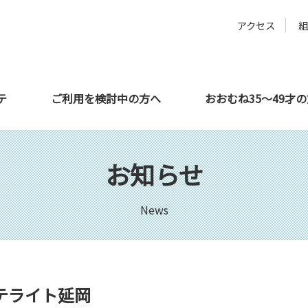
アクセス
テ
ご利用を検討中の方へ
おおむね35～49才
方へ
サテライト都城
教育機関の方へ
利用者さんの声
サテライト延岡
企業の方へ
お知らせ
News
テライト延岡